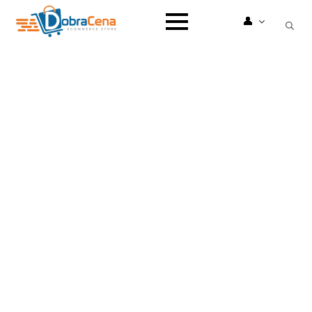
👤
Search
for: