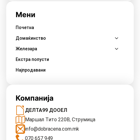
Мени
Почетна
Домаќинство
Железара
Екстра попусти
Најпродавани
Компанија
ДЕЛТА99 ДООЕЛ
Маршал Тито 220В, Струмица
info@dobracena.com.mk
070 657 949