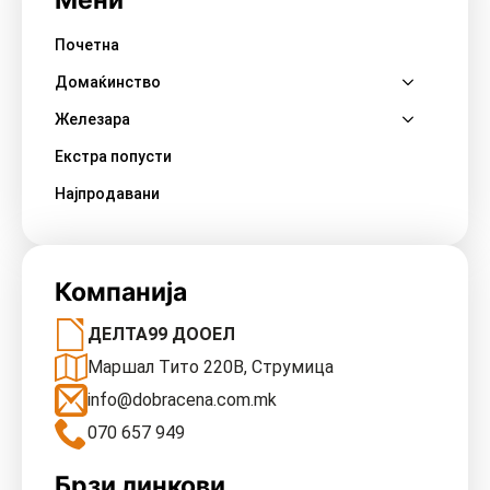
Почетна
Домаќинство
Железара
Екстра попусти
Најпродавани
Компанија
ДЕЛТА99 ДООЕЛ
Маршал Тито 220В, Струмица
info@dobracena.com.mk
070 657 949
Брзи линкови