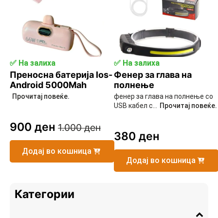
✅ На залиха
✅ На залиха
Преносна батерија los-
Фенер за глава на
Android 5000Mah
полнење
Прочитај повеќе.
фенер за глава на полнење со
USB кабел с...
Прочитај повеќе.
900
ден
1.000
ден
Original
Current
380
ден
price
price
Додај во кошница
was:
is:
Додај во кошница
1.000 ден.
900 ден.
Категории