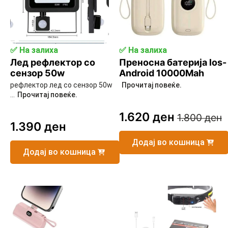
✅ На залиха
✅ На залиха
Лед рефлектор со
Преносна батерија los-
сензор 50w
Android 10000Mah
рефлектор лед со сензор 50w
Прочитај повеќе.
...
Прочитај повеќе.
1.620
ден
1.800
ден
Original
Current
1.390
ден
price
price
Додај во кошница
was:
is:
Додај во кошница
1.800 ден.
1.620 ден.