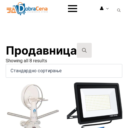
👤
Search
for:
Продавница
Search
Showing all 8 results
for: