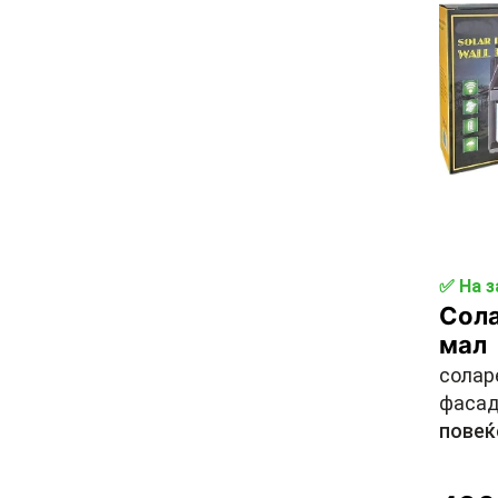
✅ На з
Сол
мал
солар
фасада
повеќ