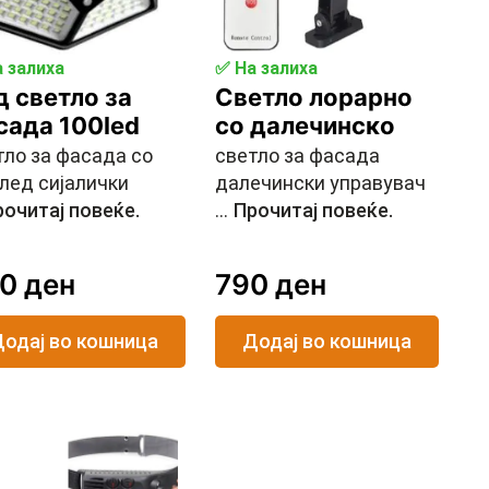
 залиха
✅ На залиха
д светло за
Светло лорарно
сада 100led
со далечинско
тло за фасада со
светло за фасада
 лед сијалички
далечински управувач
очитај повеќе.
...
Прочитај повеќе.
90
ден
790
ден
одај во кошница
Додај во кошница