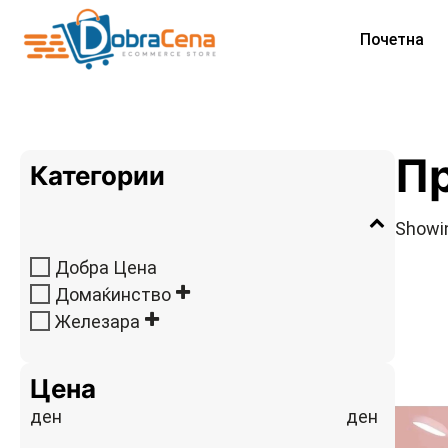
Почетна
П
Категории
Showin
Добра Цена
Домаќинство
Железара
Цена
ден
ден