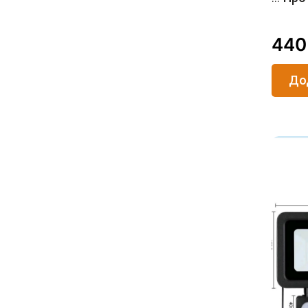
44
До