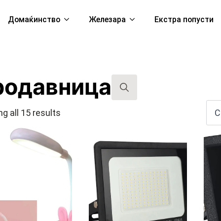
Домаќинство
Железара
Екстра попусти
родавница
Search
g all 15 results
for: