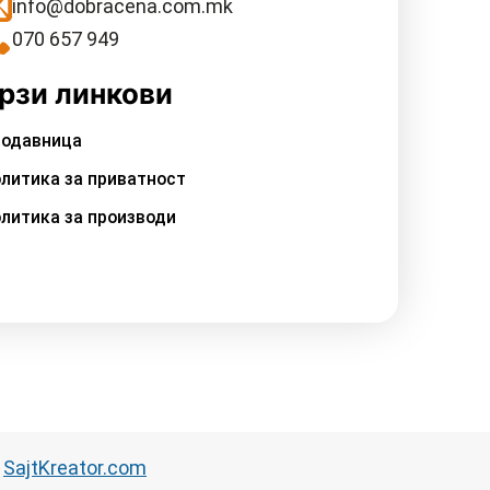
info@dobracena.com.mk
070 657 949
рзи линкови
одавница
литика за приватност
литика за производи
д
SajtKreator.com