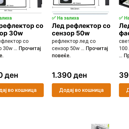
алиха
✅ На залиха
✅ На
рефлектор со
Лед рефлектор со
Ле
зор 30w
сензор 50w
фа
ефлектор со
рефлектор лед со
све
 30w ...
Прочитај
сензор 50w ...
Прочитај
100
е.
повеќе.
...
Пр
00
ден
1.390
ден
3
дај во кошница
Додај во кошница
Д