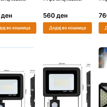
0
ден
560
ден
7
дај во кошница
Додај во кошница
Д