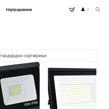
👤
Најпродавани
Search
for: