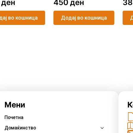
0
ден
450
ден
3
дај во кошница
Додај во кошница
Д
Мени
К
Почетна
Домаќинство