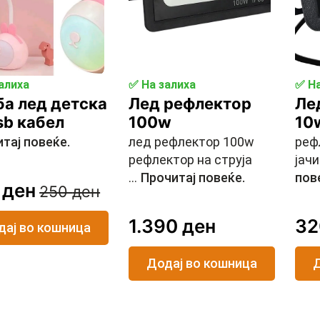
алиха
✅ На залиха
✅ На
а лед детска
Лед рефлектор
Ле
sb кабел
100w
10
тај повеќе.
лед рефлектор 100w
реф
рефлектор на струја
јачи
...
Прочитај повеќе.
пов
0
ден
250
ден
inal
rent
e
e
1.390
ден
3
дај во кошница
:
Додај во кошница
Д
 ден.
 ден.