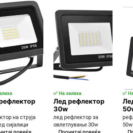
алиха
✅ На залиха
✅ На
 рефлектор
Лед рефлектор
Ле
30w
50
ктор на струја
лед рефлектор за
реф
ед сијалици
овлетлување 30w
50w
читај повеќе.
...
Прочитај повеќе.
...
Пр