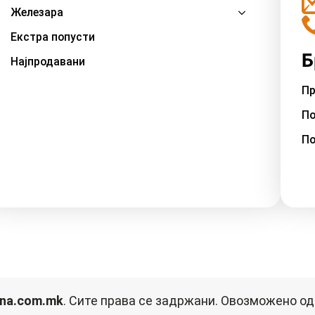
Железара
Екстра попусти
Б
Најпродавани
Пр
По
По
na.com.mk
. Сите права се задржани. Овозможено о