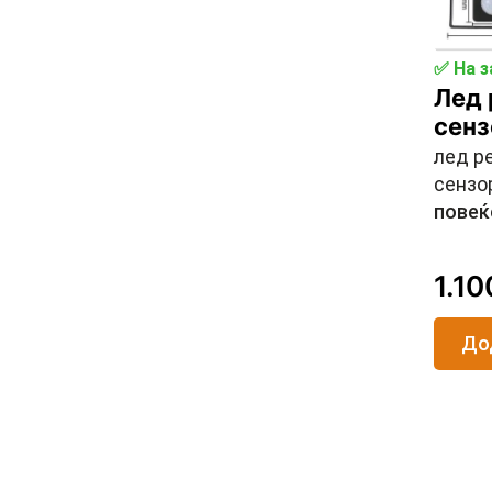
✅ На з
Лед 
сен
лед р
сензор
повеќ
1.1
До