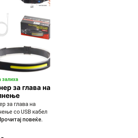
 залиха
ер за глава на
лнење
ер за глава на
нење со USB кабел
Прочитај повеќе.