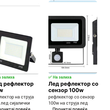
 залиха
✅ На залиха
д рефлектор
Лед рефлектор со
w
сензор 100w
лектор на струја
рефлкектор со сензор
 лед сијалички
100w на струја лед
очитај повеќе.
...
Прочитај повеќе.