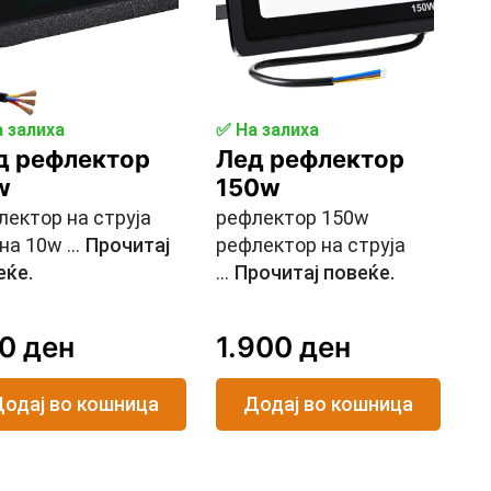
 залиха
✅ На залиха
д рефлектор
Лед рефлектор
w
150w
лектор на струја
рефлектор 150w
на 10w ...
Прочитај
рефлектор на струја
еќе.
...
Прочитај повеќе.
20
ден
1.900
ден
одај во кошница
Додај во кошница