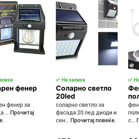
алиха
✅ На залиха
✅ На
арен фенер
Соларно светло
Фен
20led
по
ен фенер за
соларно светло за
фен
 ...
Прочитај
фасада 20 лед диоди и
пол
е.
сен...
Прочитај повеќе.
с...