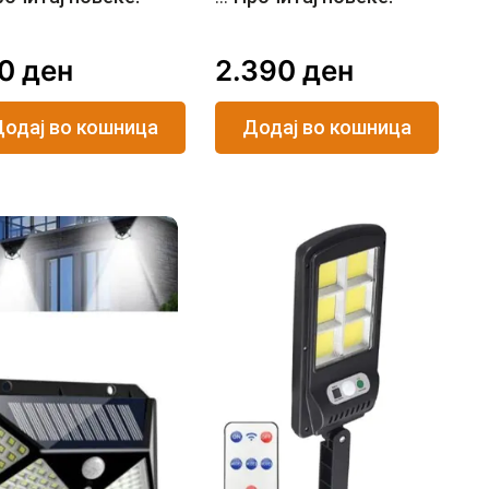
60
ден
2.390
ден
одај во кошница
Додај во кошница