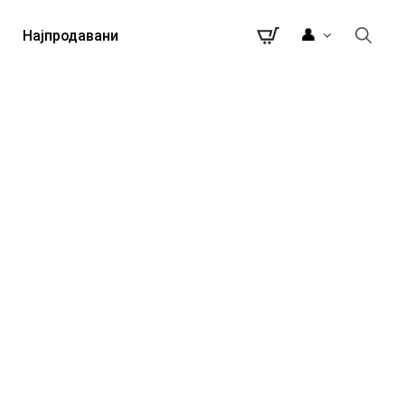
👤
Најпродавани
Search
for: