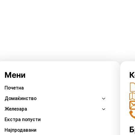
Мени
К
Почетна
Домаќинство
Железара
Екстра попусти
Б
Најпродавани