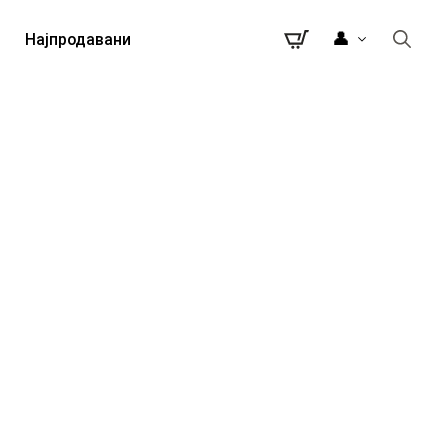
👤
Најпродавани
Search
for: