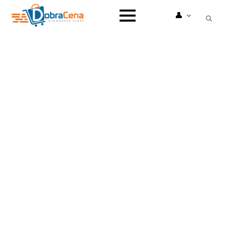
👤
Search
for: