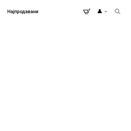
👤
Најпродавани
Search
for: