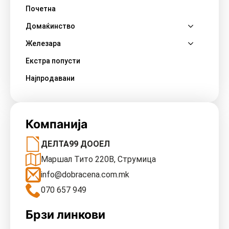
Почетна
Домаќинство
Железара
Екстра попусти
Најпродавани
Компанија
ДЕЛТА99 ДООЕЛ
Маршал Тито 220В, Струмица
info@dobracena.com.mk
070 657 949
Брзи линкови