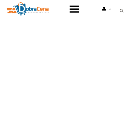
👤
Search
for: