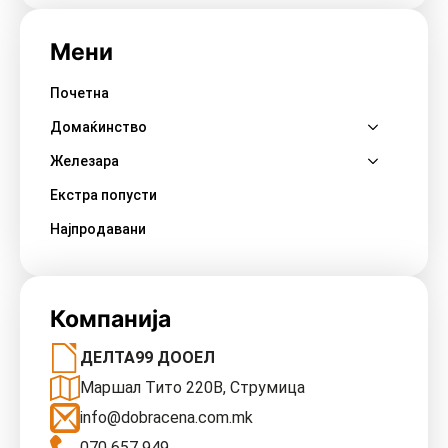
Мени
Почетна
Домаќинство
Железара
Екстра попусти
Најпродавани
Компанија
ДЕЛТА99 ДООЕЛ
Маршал Тито 220В, Струмица
info@dobracena.com.mk
070 657 949