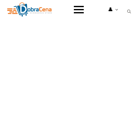
👤
Search
for: