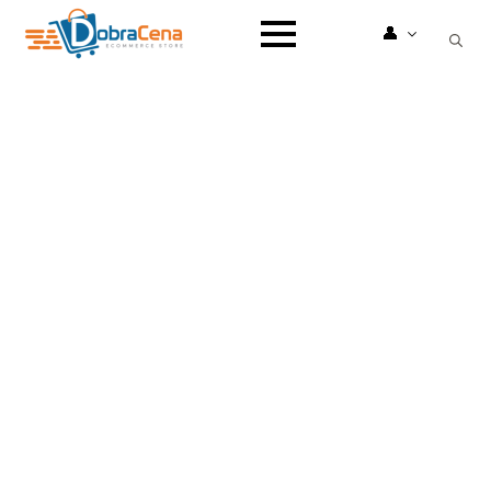
👤
Search
for: