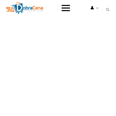
👤
Search
for: