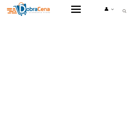
👤
Search
for: