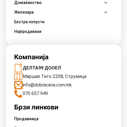
Домаќинство
Железара
Екстра попусти
Најпродавани
Компанија
ДЕЛТА99 ДООЕЛ
Маршал Тито 220В, Струмица
info@dobracena.com.mk
070 657 949
Брзи линкови
Продавница